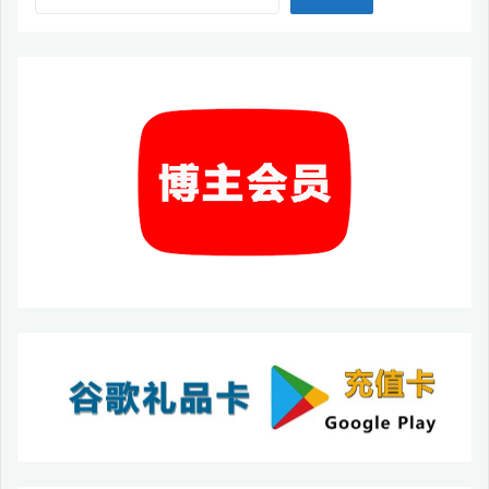
成
功，
适
用
于
安
卓
9/
安
卓
10/