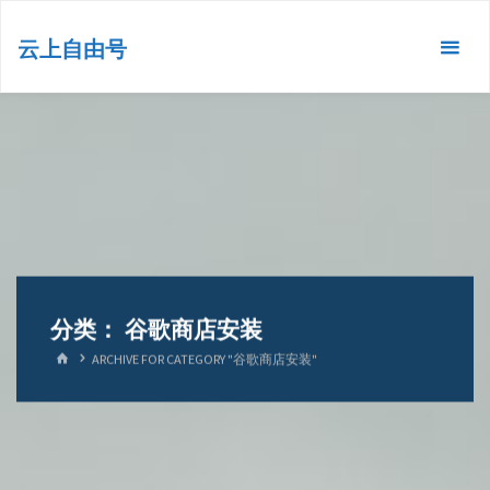
跳
转
云上自由号
到
内
容。
分类：
谷歌商店安装
首
ARCHIVE FOR CATEGORY "谷歌商店安装"
页