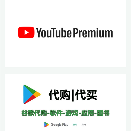
安
卓
11
以
上
的
新
型
手
机"