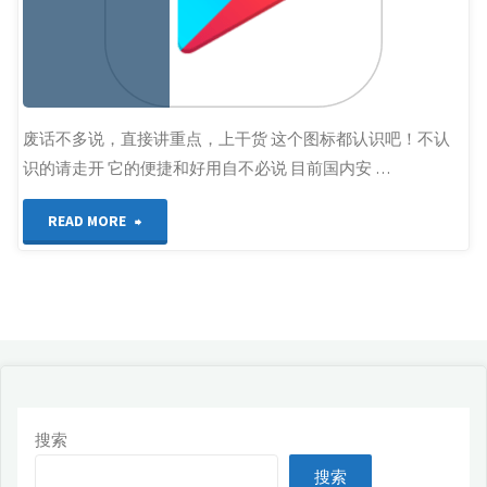
谷
歌
商
废话不多说，直接讲重点，上干货 这个图标都认识吧！不认
识的请走开 它的便捷和好用自不必说 目前国内安 …
店？"
"谷
READ MORE
歌
play
安
装
搜索
100%
搜索