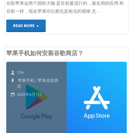
谷歌苹果这两个国际大咖 是目前最流行的，最实用的应用 和
谷歌一样，现在苹果ID注册也是相当的艰难 尤 …
"最
READ MORE
强
外
苹果手机如何安装谷歌商店？
区
ZYH
苹
苹果手机
/
苹果谷歌商
店
果
2025年6月7日
ID
注
册