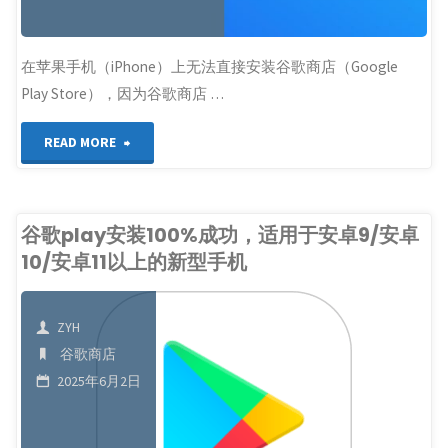
教
程"
在苹果手机（iPhone）上无法直接安装谷歌商店（Google
Play Store），因为谷歌商店 …
"苹
READ MORE
果
手
谷歌play安装100%成功，适用于安卓9/安卓
10/安卓11以上的新型手机
机
如
ZYH
何
谷歌商店
2025年6月2日
安
装