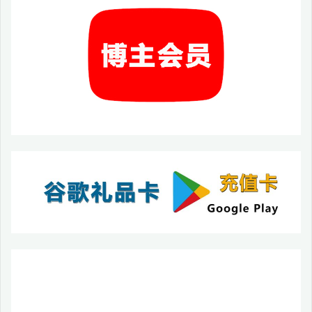
适
用
于
安
卓
9/
安
卓
10/
安
卓