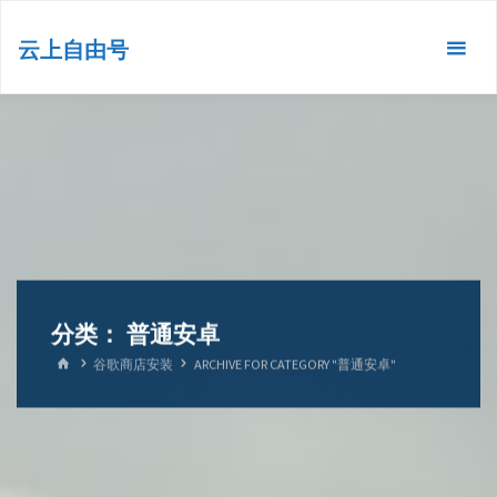
跳
转
云上自由号
到
内
容。
分类：
普通安卓
首
谷歌商店安装
ARCHIVE FOR CATEGORY "普通安卓"
页