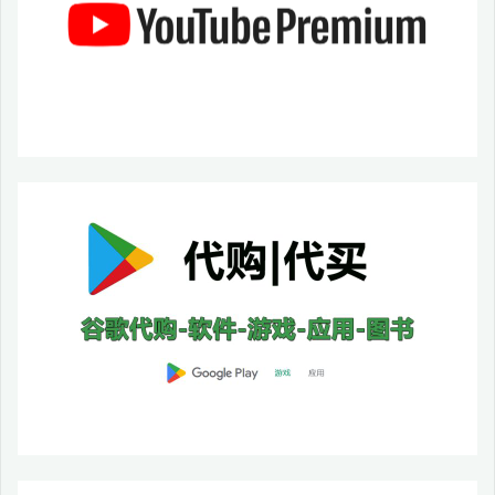
11
以
上
的
新
型
手
机"