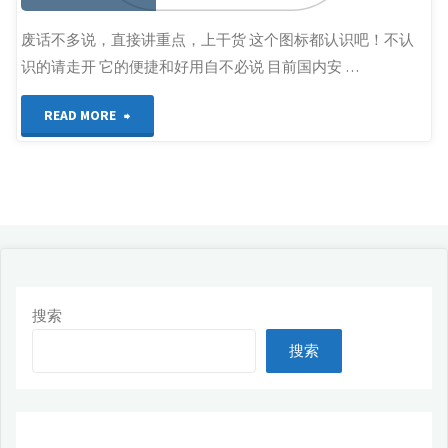
废话不多说，直接讲重点，上干货 这个图标都认识吧！不认
识的请走开 它的便捷和好用自不必说 目前国内安 …
"谷
READ MORE
歌
play
安
装
搜索
100%
搜索
成
功，