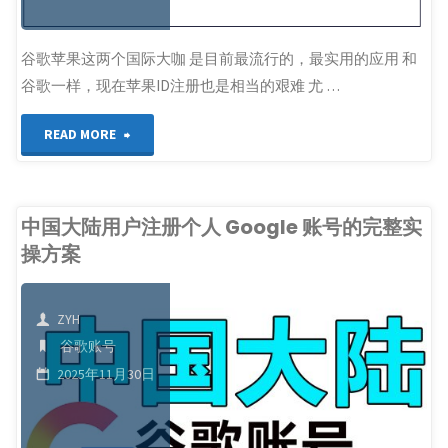
验
谷歌苹果这两个国际大咖 是目前最流行的，最实用的应用 和
证|
谷歌一样，现在苹果ID注册也是相当的艰难 尤 …
上
"最
READ MORE
网
强
让
外
中国大陆用户注册个人 Google 账号的完整实
世
操方案
区
界
苹
ZYH
实
果
谷歌账号
时
2025年11月30日
ID
互
注