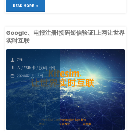
"YouTube
READ MORE
会
员
Google、电报注册|接码短信验证|上网让世界
实时互联
充
值|
ZYH
个
AI
/
ESIM卡
/
接码上网
2026年1月12日
人
博
主
订
阅"