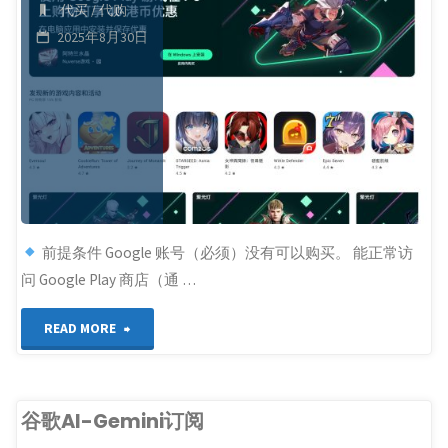
代买
/
代购
信|
操
2025年8月30日
接
方
码"
案"
前提条件 Google 账号（必须）没有可以购买。 能正常访
问 Google Play 商店（通 …
"如
READ MORE
何
购
谷歌AI-Gemini订阅