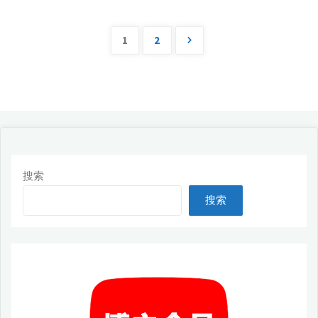
play
安
1
2
文
装
100%
章
成
分
功，
搜索
页
适
搜索
用
于
安
卓