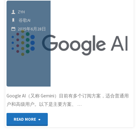
买
ZYH
谷
谷歌AI
歌
2025年6月28日
商
店
的
付
费
Google AI（又称 Gemini）目前有多个订阅方案，适合普通用
户和高级用户。以下是主要方案、 …
软
"谷
件"
READ MORE
歌