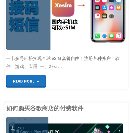
注
册
个
人
Google
一卡多号轻松实现全球 eSIM 套餐自由！注册各种账户、软
件、游戏、应用 一、Xesi …
账
"实
号
READ MORE
体
的
卡|
完
如何购买谷歌商店的付费软件
云
整
ZYH
短
实