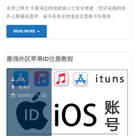
全球上网卡 主要满足跨境旅游人士安全便捷，经济实惠的境
外上网通讯需求。该卡具有全球漫游无需换卡长期有 …
"Google、
READ MORE
电
报
最强外区苹果ID注册教程
注
ZYH
册|
苹果ID
接
2025年12月17日
码
短
信