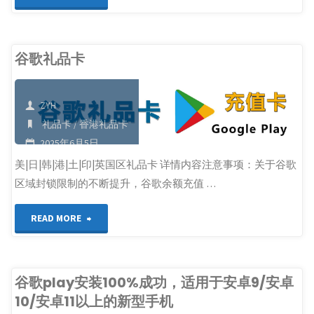
果
手
谷歌礼品卡
机
ZYH
如
礼品卡
/
香港礼品卡
何
2025年6月5日
美|日|韩|港|土|印|英国区礼品卡 详情内容注意事项：关于谷歌
安
区域封锁限制的不断提升，谷歌余额充值 …
装
"谷
READ MORE
谷
歌
歌
礼
谷歌play安装100%成功，适用于安卓9/安卓
商
10/安卓11以上的新型手机
品