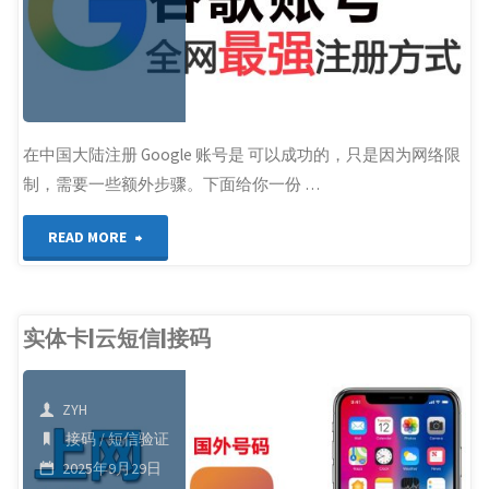
联"
册
教
程"
在中国大陆注册 Google 账号是 可以成功的，只是因为网络限
制，需要一些额外步骤。下面给你一份 …
"中
READ MORE
国
大
实体卡|云短信|接码
陆
ZYH
用
接码
/
短信验证
户
2025年9月29日