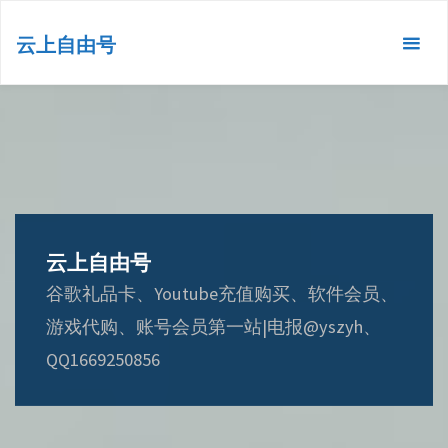
跳
转
云上自由号
到
内
容。
云上自由号
谷歌礼品卡、Youtube充值购买、软件会员、
游戏代购、账号会员第一站|电报@yszyh、
QQ1669250856