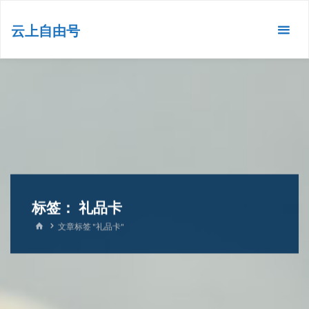
跳
转
云上自由号
到
内
容。
标签：
礼品卡
首
文章标签 "礼品卡"
页