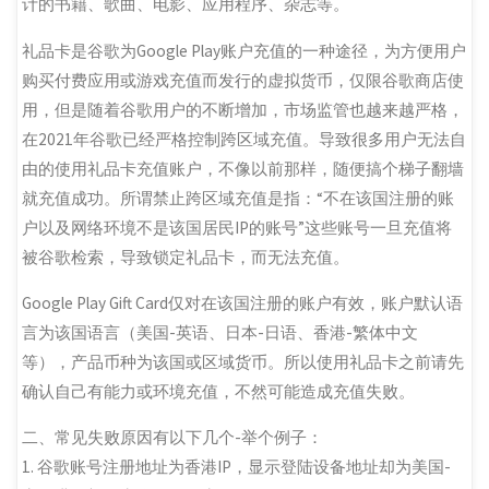
计的书籍、歌曲、电影、应用程序、杂志等。
礼品卡是谷歌为Google Play账户充值的一种途径，为方便用户
购买付费应用或游戏充值而发行的虚拟货币，仅限谷歌商店使
用，但是随着谷歌用户的不断增加，市场监管也越来越严格，
在2021年谷歌已经严格控制跨区域充值。导致很多用户无法自
由的使用礼品卡充值账户，不像以前那样，随便搞个梯子翻墙
就充值成功。所谓禁止跨区域充值是指：“
不在该国注册的账
户以及网络环境不是该国居民IP的账号
”这些账号一旦充值将
被谷歌检索，导致锁定礼品卡，而无法充值。
Google Play Gift Card仅对在该国注册的账户有效，账户默认语
言为该国语言（美国-英语、日本-日语、香港-繁体中文
等），产品币种为该国或区域货币。所以使用礼品卡之前请先
确认自己有能力或环境充值，不然可能造成充值失败。
二、常见失败原因有以下几个-举个例子：
1.
谷歌账号注册地址为香港IP，显示登陆设备地址却为美国-