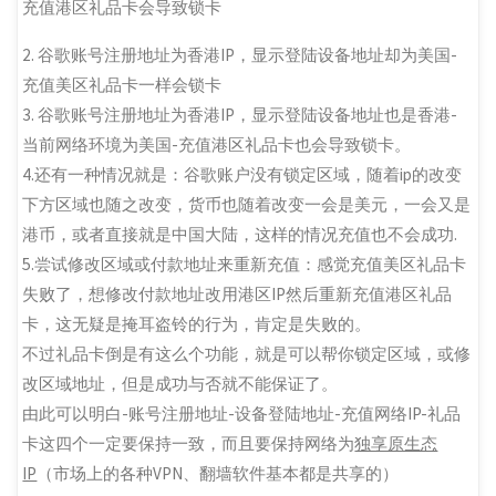
充值
港区
礼品卡会导致锁卡
2.
谷歌账号注册地址为香港IP，显示登陆设备地址却为美国-
充值
美区
礼品卡一样会锁卡
3.
谷歌账号注册地址为香港IP，显示登陆设备地址也是香港-
当前网络环境为美国-充值
港区
礼品卡也会导致锁卡。
4.
还有一种情况就是：谷歌账户没有锁定区域，随着ip的改变
下方区域也随之改变，货币也随着改变一会是美元，一会又是
港币，或者直接就是中国大陆，这样的情况充值也不会成功.
5.
尝试修改区域或付款地址来重新充值：感觉充值美区礼品卡
失败了，想修改付款地址改用港区IP然后重新充值港区礼品
卡，这无疑是掩耳盗铃的行为，肯定是失败的。
不过礼品卡倒是有这么个功能，就是可以帮你锁定区域，或修
改区域地址，但是成功与否就不能保证了。
由此可以明白-账号注册地址-设备登陆地址-充值网络IP-礼品
卡这四个一定要保持一致，而且要保持网络为
独享原生态
IP
（市场上的各种VPN、翻墙软件基本都是共享的）