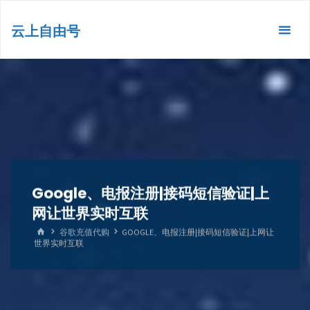
跳
转
云上自由号
到
内
容。
Google、电报注册|接码短信验证|上
网让世界实时互联
首
谷歌充值代购
GOOGLE、电报注册|接码短信验证|上网让
页
世界实时互联