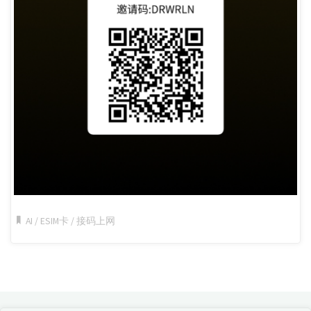
AI
/
ESIM卡
/
接码上网